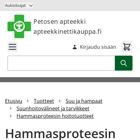
Siirry sisältöön
Aukioloajat
Petosen apteekki
apteekkinettikauppa.fi
Kirjaudu sisään
Haku
Etusivu
Tuotteet
Suu ja hampaat
Suunhoitovälineet ja tarvikkeet
Hammasproteesin hoitotuotteet
Hammasproteesin