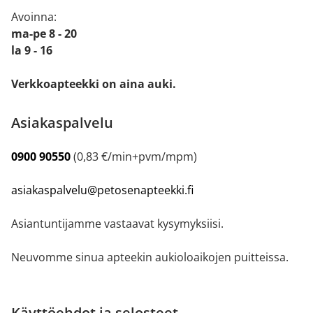
Avoinna:
ma-pe 8 - 20
la 9 - 16
Verkkoapteekki on aina auki.
Asiakaspalvelu
0900 90550
(0,83 €/min+pvm/mpm)
asiakaspalvelu@petosenapteekki.fi
Asiantuntijamme vastaavat kysymyksiisi.
Neuvomme sinua apteekin aukioloaikojen puitteissa.
Käyttöehdot ja selosteet