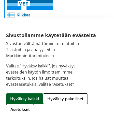
Sivustollamme käytetään evästeitä
Sivuston välttämättömiin toimintoihin
Sähköpostiosoite:
Tilastoihin ja analyyseihin
kirjaamo@fimea.fi
Markkinointitarkoituksiin
Fimean vaihde:
Valitse "Hyväksy kaikki", jos hyväksyt
029 522 3341
evästeiden käytön ilmoittamiimme
tarkoituksiin. Jos haluat muuttaa
evästeasetuksia, valitse "Asetukset"
© 2026 APTEEKKINETTIKAUPPA.FI |
Crasman eApteekki
Hyväksy kaikki
Hyväksy pakolliset
Hallitse evästeitä
Asetukset