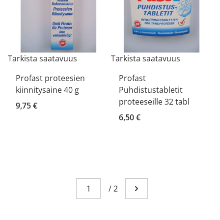
Tarkista saatavuus
Tarkista saatavuus
Profast proteesien
Profast
kiinnitysaine 40 g
Puhdistustabletit
proteeseille 32 tabl
9,75 €
6,50 €
Sivu
You're currently reading page 1
/
2
Mene seuraavalle sivull