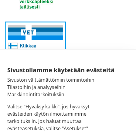
Sivustollamme käytetään evästeitä
Sivuston välttämättömiin toimintoihin
Sähköpostiosoite:
Tilastoihin ja analyyseihin
kirjaamo@fimea.fi
Markkinointitarkoituksiin
Fimean vaihde:
Valitse "Hyväksy kaikki", jos hyväksyt
029 522 3341
evästeiden käytön ilmoittamiimme
tarkoituksiin. Jos haluat muuttaa
evästeasetuksia, valitse "Asetukset"