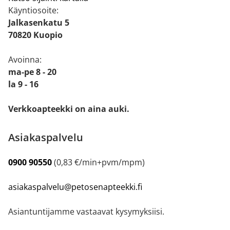
Käyntiosoite:
Jalkasenkatu 5
70820 Kuopio
Avoinna:
ma-pe 8 - 20
la 9 - 16
Verkkoapteekki on aina auki.
Asiakaspalvelu
0900 90550
(0,83 €/min+pvm/mpm)
asiakaspalvelu@petosenapteekki.fi
Asiantuntijamme vastaavat kysymyksiisi.