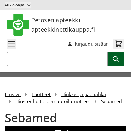
Siirry sisältöön
Aukioloajat
Petosen apteekki
apteekkinettikauppa.fi
Kirjaudu sisään
Haku
Etusivu
Tuotteet
Hiukset ja päänahka
Hiustenhoito ja -muotoilutuotteet
Sebamed
Sebamed