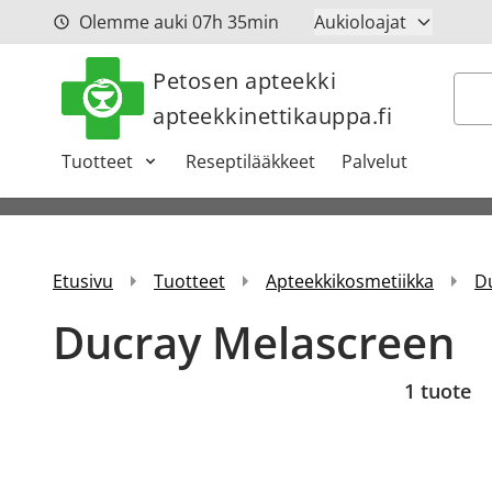
Siirry sisältöön
Olemme auki
07h
35min
Aukioloajat
Petosen apteekki
Hak
apteekkinettikauppa.fi
Tuotteet
Reseptilääkkeet
Palvelut
Etusivu
Tuotteet
Apteekkikosmetiikka
D
Ducray Melascreen
1 tuote