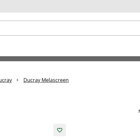
u
ucray
Ducray Melascreen