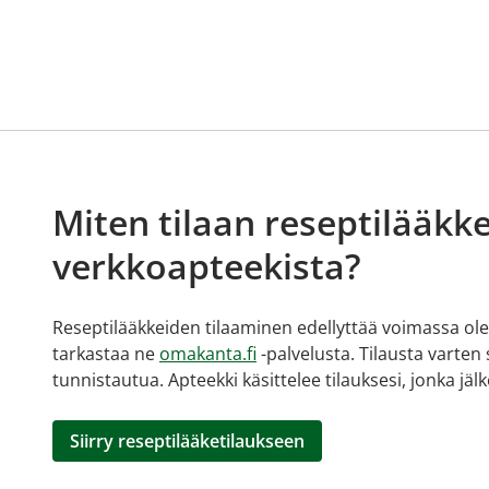
Miten tilaan reseptilääkke
verkkoapteekista?
Reseptilääkkeiden tilaaminen edellyttää voimassa olev
tarkastaa ne
omakanta.fi
-palvelusta. Tilausta varten
tunnistautua. Apteekki käsittelee tilauksesi, jonka jä
Siirry reseptilääketilaukseen