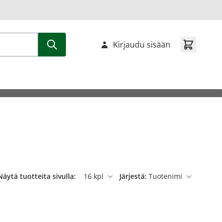
Kirjaudu sisään
Näytä tuotteita sivulla:
Järjestä:
per sivu