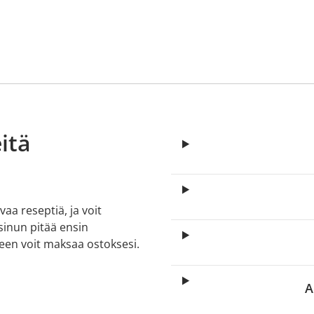
itä
aa reseptiä, ja voit
 sinun pitää ensin
lkeen voit maksaa ostoksesi.
A