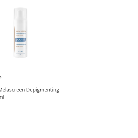
e
Melascreen Depigmenting
ml