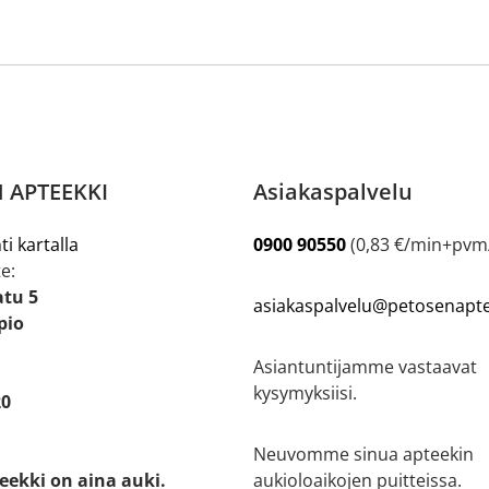
 APTEEKKI
Asiakaspalvelu
ti kartalla
0900 90550
(0,83 €/min+pv
e:
atu 5
asiakaspalvelu@petosenaptee
pio
Asiantuntijamme vastaavat
kysymyksiisi.
20
Neuvomme sinua apteekin
eekki on aina auki.
aukioloaikojen puitteissa.