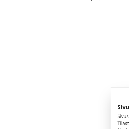
Siv
Sivus
Tilas