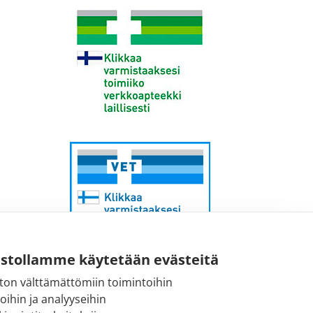
ustollamme käytetään evästeitä
ton välttämättömiin toimintoihin
Sähköpostiosoite:
toihin ja analyyseihin
kirjaamo@fimea.fi