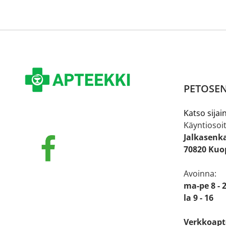
PETOSEN
Katso sijain
Käyntiosoit
Jalkasenk
70820 Kuo
Avoinna:
ma-pe 8 - 
la 9 - 16
Verkkoapt