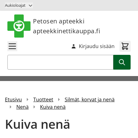
Siirry sisältöön
Aukioloajat
Petosen apteekki
apteekkinettikauppa.fi
Kirjaudu sisään
Haku
Etusivu
Tuotteet
Silmät, korvat ja nenä
Nenä
Kuiva nenä
Kuiva nenä