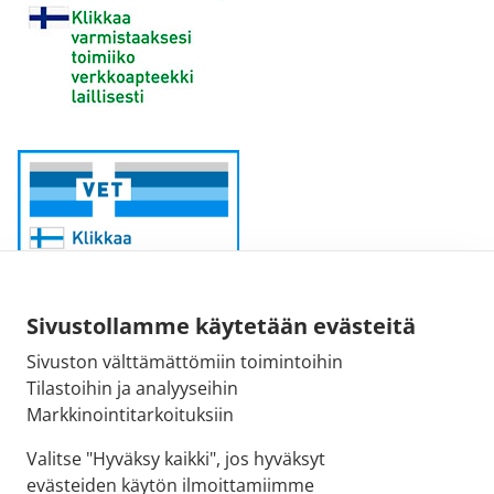
Sivustollamme käytetään evästeitä
Sivuston välttämättömiin toimintoihin
Sähköpostiosoite:
Tilastoihin ja analyyseihin
kirjaamo@fimea.fi
Markkinointitarkoituksiin
Fimean vaihde:
Valitse "Hyväksy kaikki", jos hyväksyt
029 522 3341
evästeiden käytön ilmoittamiimme