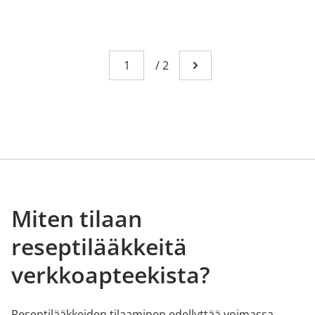
Sivu
You're currently reading page 1
/
2
Mene seuraavalle sivull
Miten tilaan
reseptilääkkeitä
verkkoapteekista?
Reseptilääkkeiden tilaaminen edellyttää voimassa