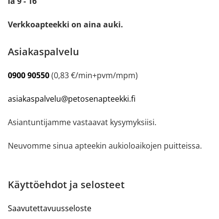
la 9 - 16
Verkkoapteekki on aina auki.
Asiakaspalvelu
0900 90550
(0,83 €/min+pvm/mpm)
asiakaspalvelu@petosenapteekki.fi
Asiantuntijamme vastaavat kysymyksiisi.
Neuvomme sinua apteekin aukioloaikojen puitteissa.
Käyttöehdot ja selosteet
Saavutettavuusseloste