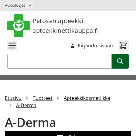
Siirry sisältöön
Aukioloajat
Petosen apteekki
apteekkinettikauppa.fi
Kirjaudu sisään
Haku
Etusivu
Tuotteet
Apteekkikosmetiikka
A-Derma
A-Derma