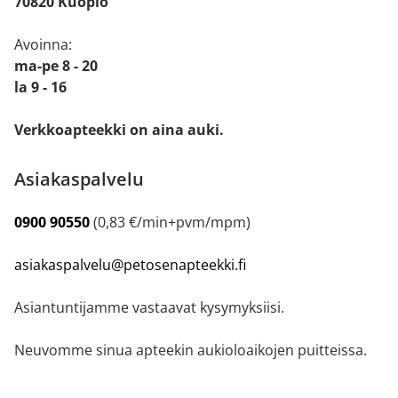
70820 Kuopio
Avoinna:
ma-pe 8 - 20
la 9 - 16
Verkkoapteekki on aina auki.
Asiakaspalvelu
0900 90550
(0,83 €/min+pvm/mpm)
asiakaspalvelu@petosenapteekki.fi
Asiantuntijamme vastaavat kysymyksiisi.
Neuvomme sinua apteekin aukioloaikojen puitteissa.