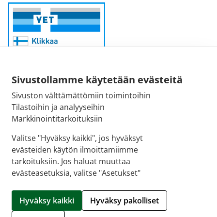
Sivustollamme käytetään evästeitä
Sivuston välttämättömiin toimintoihin
Sähköpostiosoite:
Tilastoihin ja analyyseihin
kirjaamo@fimea.fi
Markkinointitarkoituksiin
Fimean vaihde:
Valitse "Hyväksy kaikki", jos hyväksyt
029 522 3341
evästeiden käytön ilmoittamiimme
tarkoituksiin. Jos haluat muuttaa
evästeasetuksia, valitse "Asetukset"
© 2026 APTEEKKINETTIKAUPPA.FI |
Crasman eApteekki
Hyväksy kaikki
Hyväksy pakolliset
Hallitse evästeitä