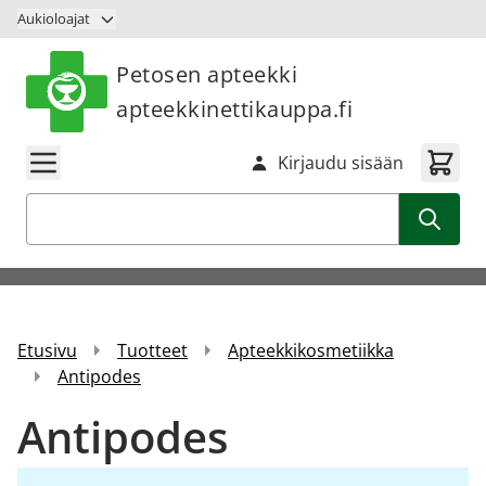
Siirry sisältöön
Aukioloajat
Petosen apteekki
apteekkinettikauppa.fi
Kirjaudu sisään
Haku
Etusivu
Tuotteet
Apteekkikosmetiikka
Antipodes
Antipodes