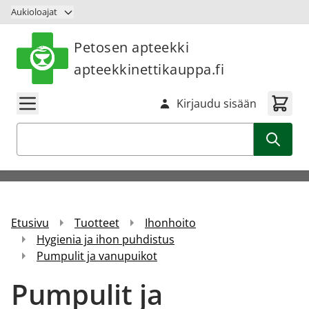
Siirry sisältöön
Aukioloajat
Petosen apteekki
apteekkinettikauppa.fi
Kirjaudu sisään
Haku
Etusivu
Tuotteet
Ihonhoito
Hygienia ja ihon puhdistus
Pumpulit ja vanupuikot
Pumpulit ja