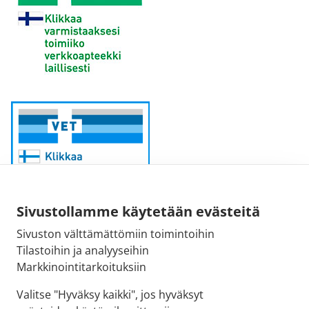
Sivustollamme käytetään evästeitä
Sivuston välttämättömiin toimintoihin
Sähköpostiosoite:
Tilastoihin ja analyyseihin
kirjaamo@fimea.fi
Markkinointitarkoituksiin
Fimean vaihde:
Valitse "Hyväksy kaikki", jos hyväksyt
029 522 3341