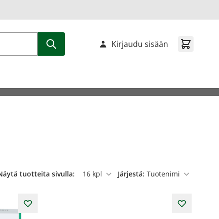
Kirjaudu sisään
Näytä tuotteita sivulla:
Järjestä:
per sivu