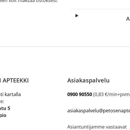
lkeen voit maksaa ostoksesi.
A
 APTEEKKI
Asiakaspalvelu
ti kartalla
0900 90550
(0,83 €/min+pv
e:
atu 5
asiakaspalvelu@petosenaptee
pio
Asiantuntijamme vastaavat