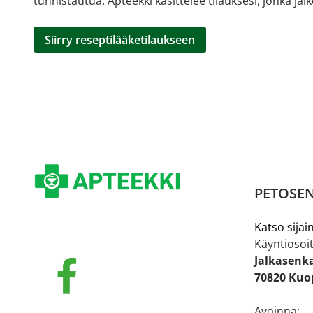
tunnistautua. Apteekki käsittelee tilauksesi, jonka jä
Siirry reseptilääketilaukseen
PETOSEN
Katso sijain
Käyntiosoit
Jalkasenk
70820 Kuo
Avoinna: