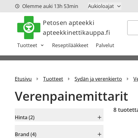
Siirry sisältöön
Olemme auki
13h
53min
Aukioloajat
Petosen apteekki
Hak
apteekkinettikauppa.fi
Tuotteet
Reseptilääkkeet
Palvelut
Etusivu
Tuotteet
Sydän ja verenkierto
V
Verenpainemittarit
8
tuotett
Hinta (2)
Brand (4)