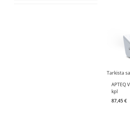
Tarkista s
APTEQ V
kpl
87,45 €