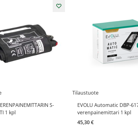
e
Tilaustuote
ERENPAINEMITTARIN S-
EVOLU Automatic DBP-61
I 1 kpl
verenpainemittari 1 kpl
45,30 €