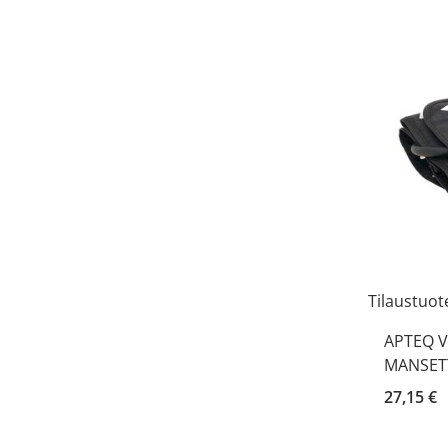
Tilaustuot
APTEQ V
MANSETT
27,15 €