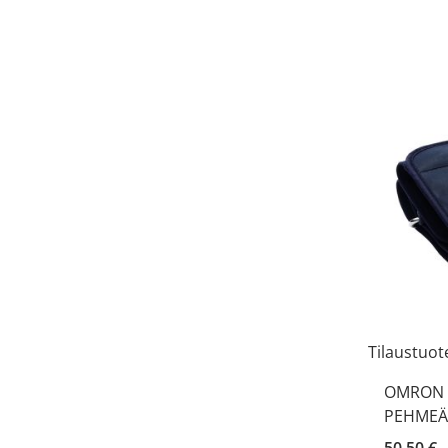
Tilaustuot
OMRON M
PEHMEÄ 
50,50 €