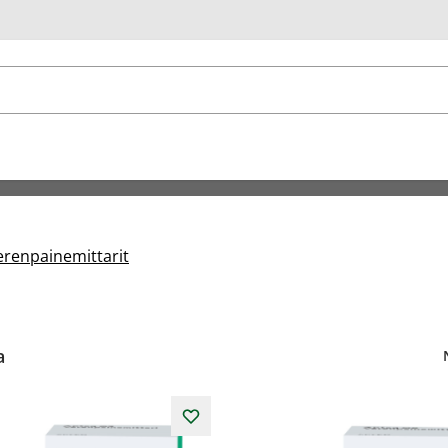
u
erenpainemittarit
a