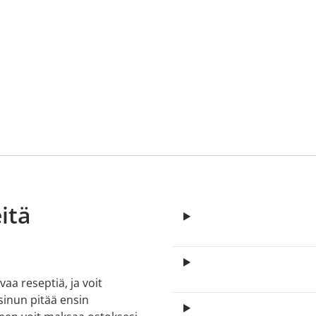
itä
aa reseptiä, ja voit
 sinun pitää ensin