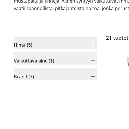
mustapäitä ja finnejä. Aknen syntyyn vaikuttavat mm. 
vaatii säännöllistä, pitkäjänteistä hoitoa, jonka pe
21
tuotet
Hinta (5)
Vaikuttava aine (1)
Brand (7)