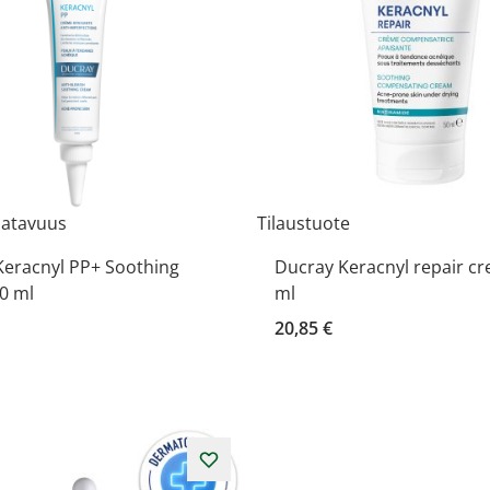
aatavuus
Tilaustuote
Keracnyl PP+ Soothing
Ducray Keracnyl repair c
0 ml
ml
20,85 €