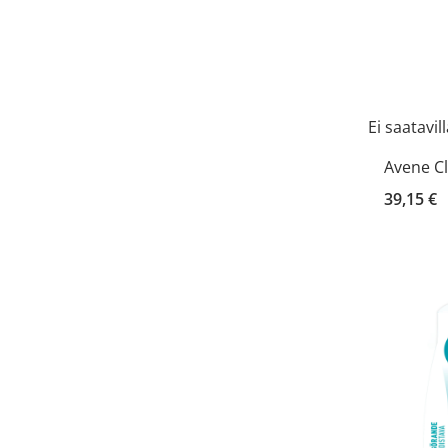
Ei saatavil
Avene C
39,15 €