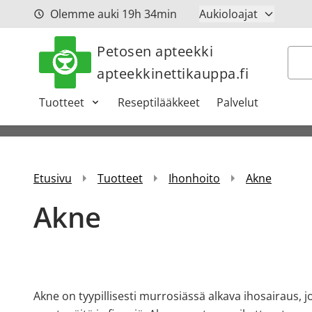
Siirry sisältöön
Olemme auki
19h
34min
Aukioloajat
Petosen apteekki
Hak
apteekkinettikauppa.fi
Tuotteet
Reseptilääkkeet
Palvelut
Etusivu
Tuotteet
Ihonhoito
Akne
Akne
Akne on tyypillisesti murrosiässä alkava ihosairaus, joh