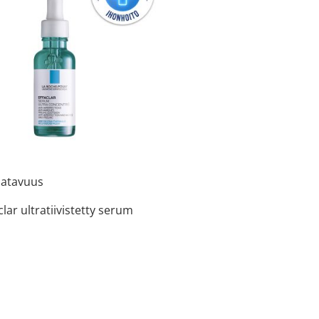
aatavuus
clar ultratiivistetty serum