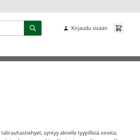
Kirjaudu sisään
alirauhastiehyet, syntyy aknelle tyypillisiä oireita;