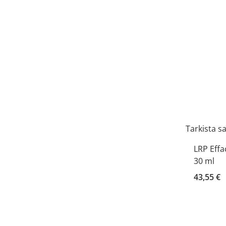
Tarkista s
LRP Effa
30 ml
43,55 €