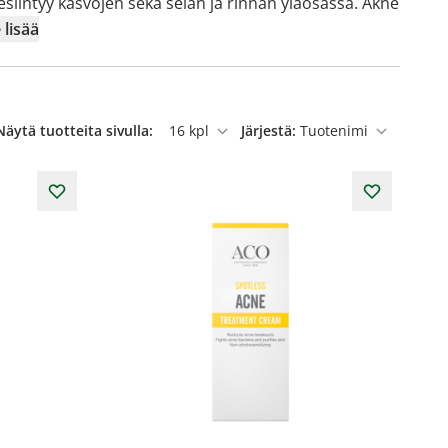
esiintyy kasvojen sekä selän ja rinnan yläosassa. Akne
 lisää
Näytä tuotteita sivulla:
Järjestä:
per sivu