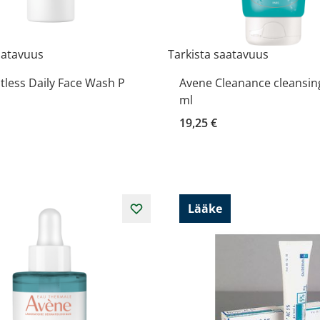
aatavuus
Tarkista saatavuus
less Daily Face Wash P
Avene Cleanance cleansing
ml
19,25 €
Lääke