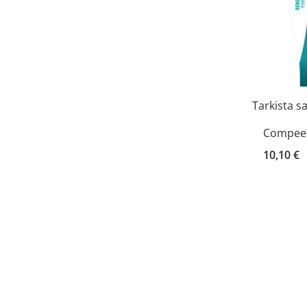
Tarkista s
Compeed
10,10 €