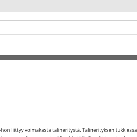
u
on liittyy voimakasta talineritystä. Talinerityksen tukkiessa t