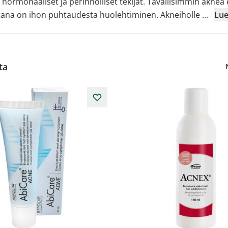
hormonaaliset ja perinnölliset tekijät. Tavallisimmin aknea 
rustana on ihon puhtaudesta huolehtiminen. Akneiholle
...
Lue
ta