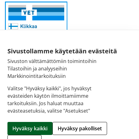
Sivustollamme käytetään evästeitä
Sivuston välttämättömiin toimintoihin
Sähköpostiosoite:
Tilastoihin ja analyyseihin
kirjaamo@fimea.fi
Markkinointitarkoituksiin
Fimean vaihde:
Valitse "Hyväksy kaikki", jos hyväksyt
029 522 3341
evästeiden käytön ilmoittamiimme
tarkoituksiin. Jos haluat muuttaa
evästeasetuksia, valitse "Asetukset"
© 2026 APTEEKKINETTIKAUPPA.FI |
Crasman eApteekki
Hyväksy kaikki
Hyväksy pakolliset
Hallitse evästeitä