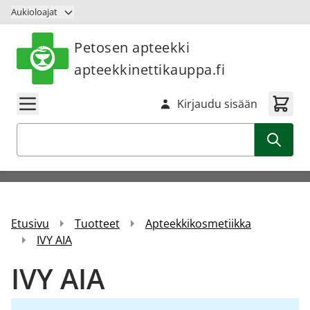
Siirry sisältöön
Aukioloajat
Petosen apteekki
apteekkinettikauppa.fi
Kirjaudu sisään
Haku
Etusivu
Tuotteet
Apteekkikosmetiikka
IVY AIA
IVY AIA