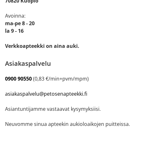
70820 Kuopio
Avoinna:
ma-pe 8 - 20
la 9 - 16
Verkkoapteekki on aina auki.
Asiakaspalvelu
0900 90550
(0,83 €/min+pvm/mpm)
asiakaspalvelu@petosenapteekki.fi
Asiantuntijamme vastaavat kysymyksiisi.
Neuvomme sinua apteekin aukioloaikojen puitteissa.