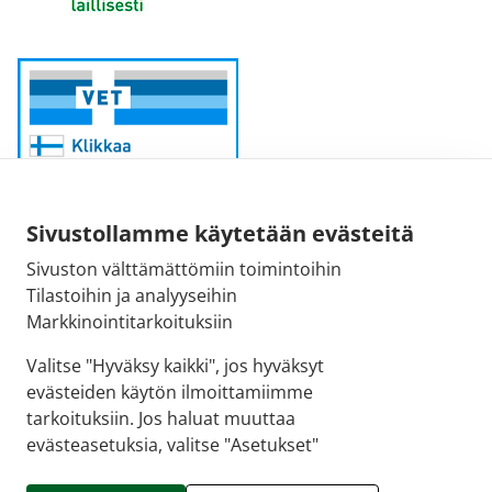
Sivustollamme käytetään evästeitä
Sivuston välttämättömiin toimintoihin
Sähköpostiosoite:
Tilastoihin ja analyyseihin
kirjaamo@fimea.fi
Markkinointitarkoituksiin
Fimean vaihde:
Valitse "Hyväksy kaikki", jos hyväksyt
029 522 3341
evästeiden käytön ilmoittamiimme
tarkoituksiin. Jos haluat muuttaa
evästeasetuksia, valitse "Asetukset"
© 2026 APTEEKKINETTIKAUPPA.FI |
Crasman eApteekki