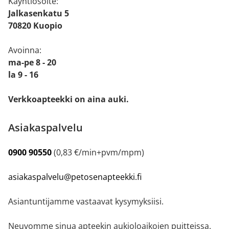
Käyntiosoite:
Jalkasenkatu 5
70820 Kuopio
Avoinna:
ma-pe 8 - 20
la 9 - 16
Verkkoapteekki on aina auki.
Asiakaspalvelu
0900 90550
(0,83 €/min+pvm/mpm)
asiakaspalvelu@petosenapteekki.fi
Asiantuntijamme vastaavat kysymyksiisi.
Neuvomme sinua apteekin aukioloaikojen puitteissa.