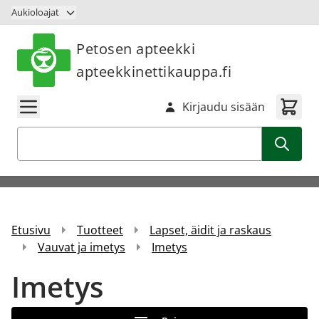
Siirry sisältöön
Aukioloajat
Petosen apteekki
apteekkinettikauppa.fi
Kirjaudu sisään
Haku
Etusivu
Tuotteet
Lapset, äidit ja raskaus
Vauvat ja imetys
Imetys
Imetys