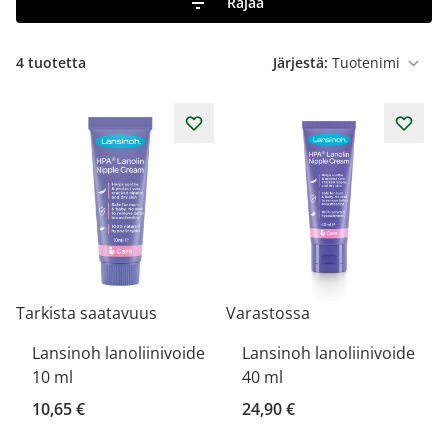
Rajaa
4
tuotetta
Järjestä:
Tarkista saatavuus
Varastossa
Lansinoh lanoliinivoide
Lansinoh lanoliinivoide
10 ml
40 ml
10,65 €
24,90 €