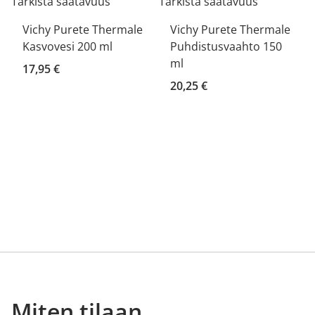
Tarkista saatavuus
Tarkista saatavuus
Vichy Purete Thermale
Vichy Purete Thermale
Kasvovesi 200 ml
Puhdistusvaahto 150
ml
17,95 €
20,25 €
Miten tilaan