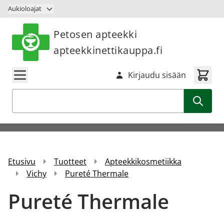
Siirry sisältöön
Aukioloajat
Petosen apteekki
apteekkinettikauppa.fi
Kirjaudu sisään
Haku
Etusivu
Tuotteet
Apteekkikosmetiikka
Vichy
Pureté Thermale
Pureté Thermale