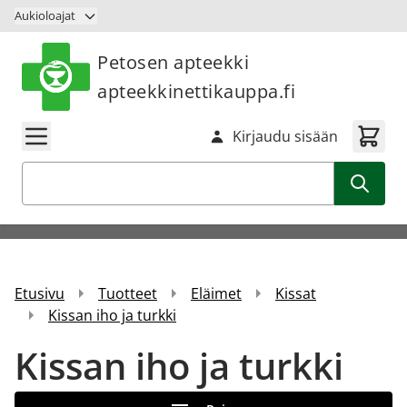
Siirry sisältöön
Aukioloajat
Petosen apteekki
apteekkinettikauppa.fi
Kirjaudu sisään
Haku
Etusivu
Tuotteet
Eläimet
Kissat
Kissan iho ja turkki
Kissan iho ja turkki