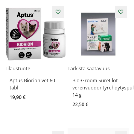
Tilaustuote
Tarkista saatavuus
Aptus Biorion vet 60
Bio-Groom SureClot
tabl
verenvuodontyrehdytyspul
14 g
19,90 €
22,50 €