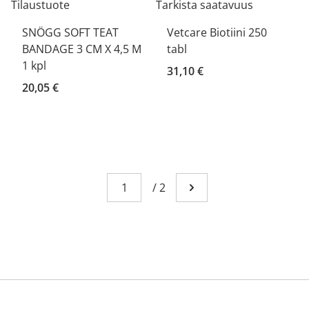
Tilaustuote
Tarkista saatavuus
SNÖGG SOFT TEAT
Vetcare Biotiini 250
BANDAGE 3 CM X 4,5 M
tabl
1 kpl
31,10 €
20,05 €
Sivu
You're currently reading page 1
/
2
Mene seuraavalle sivull