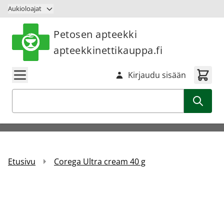
Siirry sisältöön
Aukioloajat
Petosen apteekki
apteekkinettikauppa.fi
Kirjaudu sisään
Haku
Etusivu
Corega Ultra cream 40 g