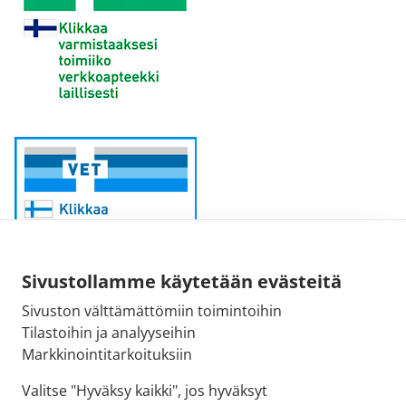
Sivustollamme käytetään evästeitä
Sivuston välttämättömiin toimintoihin
Sähköpostiosoite:
Tilastoihin ja analyyseihin
kirjaamo@fimea.fi
Markkinointitarkoituksiin
Fimean vaihde:
Valitse "Hyväksy kaikki", jos hyväksyt