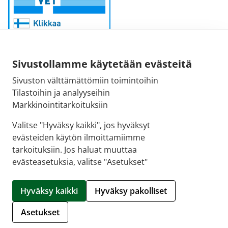
Sivustollamme käytetään evästeitä
Sivuston välttämättömiin toimintoihin
Sähköpostiosoite:
Tilastoihin ja analyyseihin
kirjaamo@fimea.fi
Markkinointitarkoituksiin
Fimean vaihde:
Valitse "Hyväksy kaikki", jos hyväksyt
029 522 3341
evästeiden käytön ilmoittamiimme
tarkoituksiin. Jos haluat muuttaa
evästeasetuksia, valitse "Asetukset"
© 2026 APTEEKKINETTIKAUPPA.FI |
Crasman eApteekki
Hyväksy kaikki
Hyväksy pakolliset
Hallitse evästeitä
Asetukset