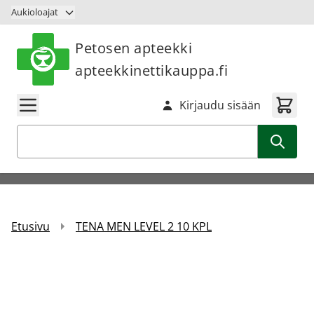
Siirry sisältöön
Aukioloajat
Petosen apteekki
apteekkinettikauppa.fi
Kirjaudu sisään
Haku
Etusivu
TENA MEN LEVEL 2 10 KPL