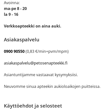
Avoinna:
ma-pe 8 - 20
la 9 - 16
Verkkoapteekki on aina auki.
Asiakaspalvelu
0900 90550
(0,83 €/min+pvm/mpm)
asiakaspalvelu@petosenapteekki.fi
Asiantuntijamme vastaavat kysymyksiisi.
Neuvomme sinua apteekin aukioloaikojen puitteissa.
Käyttöehdot ja selosteet