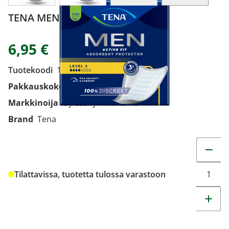
TENA MEN LEVEL 2 10 KPL
6,95 €
Tuotekoodi
1919653
Pakkauskoko
10 KPL
Markkinoija
Oy Essity Finland Ab
Brand
Tena
Muuta t
Tilattavissa, tuotetta tulossa varastoon