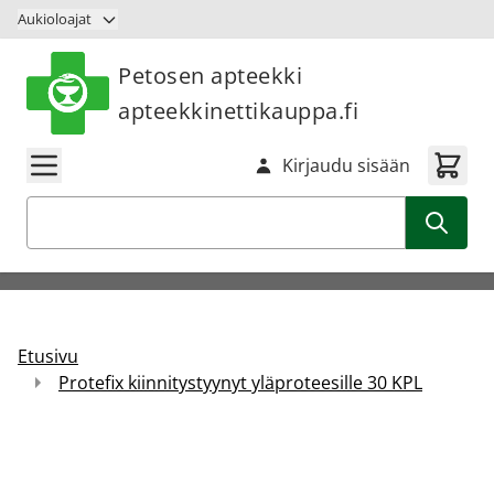
Siirry sisältöön
Aukioloajat
Petosen apteekki
apteekkinettikauppa.fi
Kirjaudu sisään
Haku
Etusivu
Protefix kiinnitystyynyt yläproteesille 30 KPL