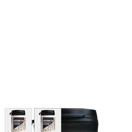
View larger image
View larger image