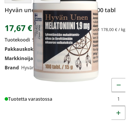
Hyvän unen Melatoniini 1,9 mg 100 tabl
17,67 €
1 178,00 € / kg
Tuotekoodi
9264362
Pakkauskoko
100 tabl
Markkinoija
Apeka Oy
Brand
Hyvän unen
Muuta t
Tuotetta varastossa