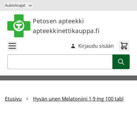
Siirry sisältöön
Aukioloajat
Petosen apteekki
apteekkinettikauppa.fi
Kirjaudu sisään
Haku
Etusivu
Hyvän unen Melatoniini 1,9 mg 100 tabl