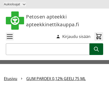
Siirry sisältöön
Aukioloajat
Petosen apteekki
apteekkinettikauppa.fi
Kirjaudu sisään
Haku
Etusivu
GUM PAROEX 0,12% GEELI 75 ML