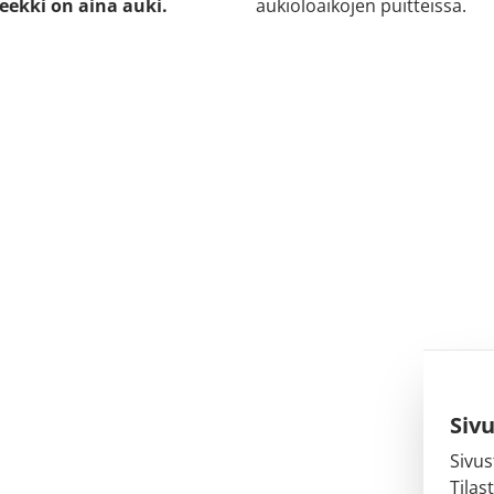
eekki on aina auki.
aukioloaikojen puitteissa.
Siv
Sivus
Tilas