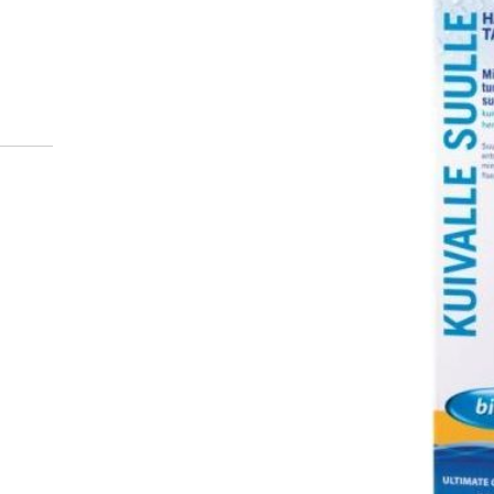
Miten tilaan reseptilääkke
verkkoapteekista?
Reseptilääkkeiden tilaaminen edellyttää voimassa olev
tarkastaa ne
omakanta.fi
-palvelusta. Tilausta varten
tunnistautua. Apteekki käsittelee tilauksesi, jonka jä
Siirry reseptilääketilaukseen