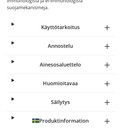
immunologisia ja ei-immunologisia
suojamekanismeja.
Käyttötarkoitus
Annostelu
Ainesosaluettelo
Huomioitavaa
Säilytys
Produktinformation