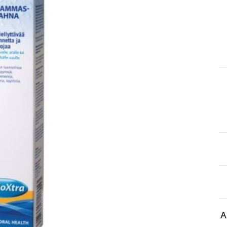
itä
aa reseptiä, ja voit
 sinun pitää ensin
lkeen voit maksaa ostoksesi.
A