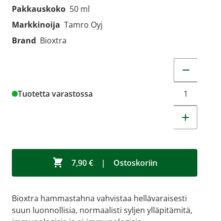
Pakkauskoko
50 ml
Markkinoija
Tamro Oyj
Brand
Bioxtra
Muuta tuot
Tuotetta varastossa
7,90 €
|
Ostoskoriin
Bioxtra hammastahna vahvistaa hellävaraisesti
suun luonnollisia, normaalisti syljen ylläpitämitä,