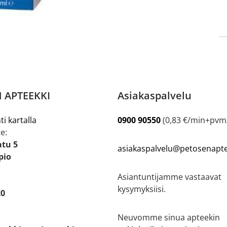
 APTEEKKI
Asiakaspalvelu
ti kartalla
0900 90550
(0,83 €/min+pv
e:
atu 5
asiakaspalvelu@petosenaptee
pio
Asiantuntijamme vastaavat
kysymyksiisi.
20
Neuvomme sinua apteekin