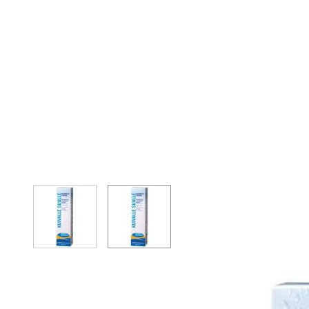
View larger image
View larger image