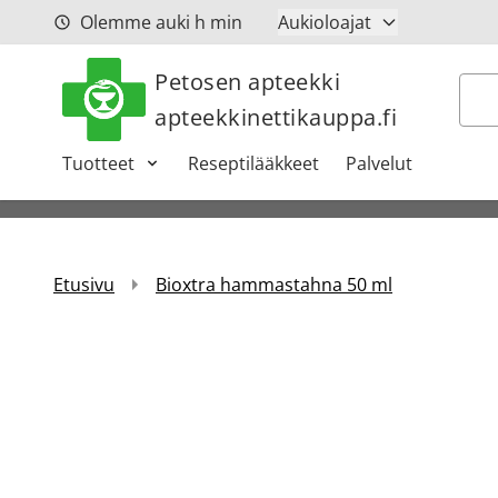
Siirry sisältöön
Olemme auki
h
min
Aukioloajat
Petosen apteekki
Hak
apteekkinettikauppa.fi
Tuotteet
Reseptilääkkeet
Palvelut
Etusivu
Bioxtra hammastahna 50 ml