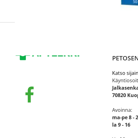
PETOSEN
Katso sijain
Käyntiosoit
Jalkasenk
70820 Kuo
Avoinna:
ma-pe 8 - 
la 9 - 16