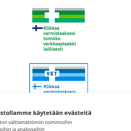
ustollamme käytetään evästeitä
ton välttämättömiin toimintoihin
Sähköpostiosoite:
toihin ja analyyseihin
kirjaamo@fimea.fi