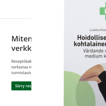
Miten tilaan reseptilääkke
verkkoapteekista?
Reseptilääkkeiden tilaaminen edellyttää voimassa olev
tarkastaa ne
omakanta.fi
-palvelusta. Tilausta varten
tunnistautua. Apteekki käsittelee tilauksesi, jonka jä
Siirry reseptilääketilaukseen