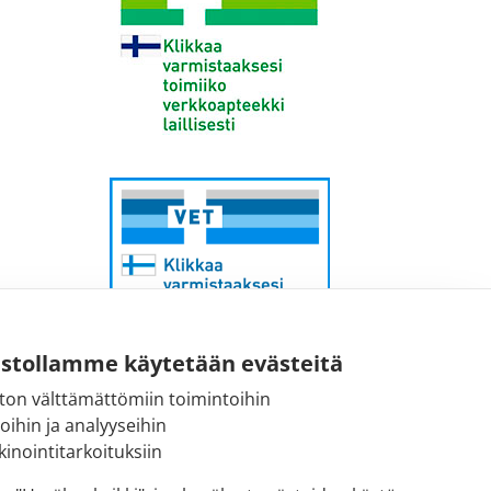
ustollamme käytetään evästeitä
ton välttämättömiin toimintoihin
Sähköpostiosoite:
toihin ja analyyseihin
kirjaamo@fimea.fi
inointitarkoituksiin
Fimean vaihde: