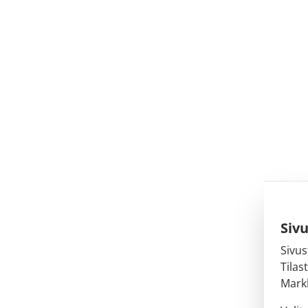
Siv
Sivus
Tilas
Markk