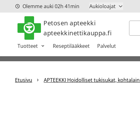
Siirry sisältöön
Olemme auki
02h
41min
Aukioloajat
Petosen apteekki
Hak
apteekkinettikauppa.fi
Tuotteet
Reseptilääkkeet
Palvelut
Etusivu
APTEEKKI Hoidolliset tukisukat, kohtalain