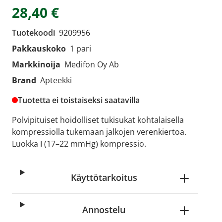
28,40 €
Tuotekoodi
9209956
Pakkauskoko
1 pari
Markkinoija
Medifon Oy Ab
Brand
Apteekki
Tuotetta ei toistaiseksi saatavilla
Polvipituiset hoidolliset tukisukat kohtalaisella
kompressiolla tukemaan jalkojen verenkiertoa.
Luokka I (17–22 mmHg) kompressio.
Käyttötarkoitus
Annostelu