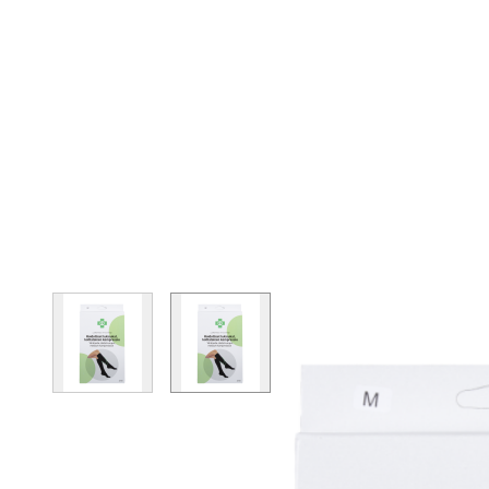
View larger image
View larger image