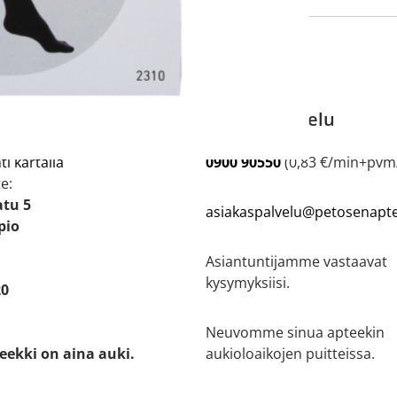
 APTEEKKI
Asiakaspalvelu
ti kartalla
0900 90550
(0,83 €/min+pv
e:
atu 5
asiakaspalvelu@petosenaptee
pio
Asiantuntijamme vastaavat
kysymyksiisi.
20
Neuvomme sinua apteekin
eekki on aina auki.
aukioloaikojen puitteissa.