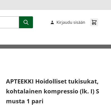
Kirjaudu sisään
APTEEKKI Hoidolliset tukisukat,
kohtalainen kompressio (lk. I) S
musta 1 pari