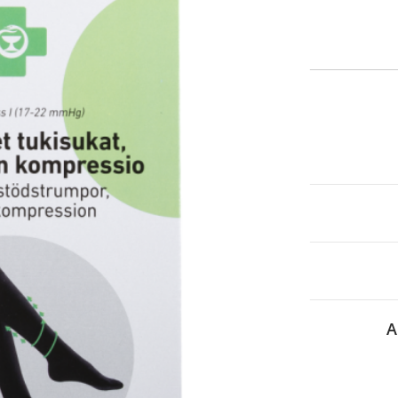
itä
aa reseptiä, ja voit
 sinun pitää ensin
lkeen voit maksaa ostoksesi.
A