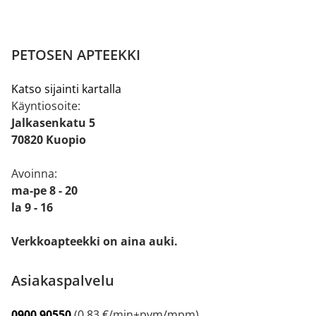
PETOSEN APTEEKKI
Katso sijainti kartalla
Käyntiosoite:
Jalkasenkatu 5
70820 Kuopio
Avoinna:
ma-pe 8 - 20
la 9 - 16
Verkkoapteekki on aina auki.
Asiakaspalvelu
0900 90550
(0,83 €/min+pvm/mpm)