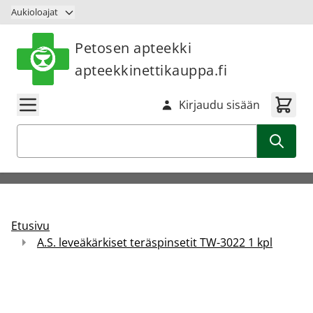
Siirry sisältöön
Aukioloajat
Petosen apteekki
apteekkinettikauppa.fi
Kirjaudu sisään
Haku
Etusivu
A.S. leveäkärkiset teräspinsetit TW-3022 1 kpl